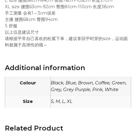
L size 腰围58cm-84cm 臀围76cm-105cm 长度37cm
XL size 腰围63cm-92cm 臀围81cm-110cm 长度38cm
手工测量 会有1～3cm误差
主播 腰围68cm 臀围94cm
S 舒服
以上仅是建议尺寸
请根据平常自己喜欢的松紧下单，建议拿回平时穿的size，运动面
料都属于高弹性的哦～
Additional information
Colour
Black, Blue, Brown, Coffee, Green,
Grey, Grey Purple, Pink, White
Size
S, M, L, XL
Related Product