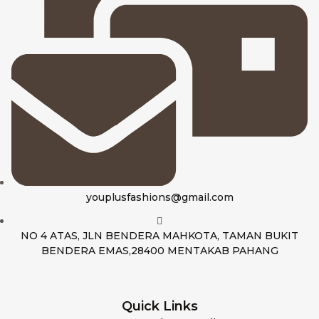
youplusfashions@gmail.com
NO 4 ATAS, JLN BENDERA MAHKOTA, TAMAN BUKIT
BENDERA EMAS,28400 MENTAKAB PAHANG
Quick Links