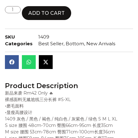
ADD TO CART
SKU
1409
Categories
Best Seller
,
Bottom
,
New Arrivals
Product Description
新品来袭 Rm42 Only 🔥
裸感面料无尴尬线三分长裤 #S-XL
◦磨毛面料
◦显瘦高腰设计
1409 灰色 / 黑色 / 褐色 / 纯白色 / 灰紫色 / 绿色 S M L XL
S size 腰围 48cm-70cm 臀围66cm-95cm 长度35cm
M size 腰围 53cm-78cm 臀围71cm-100cm长度36cm